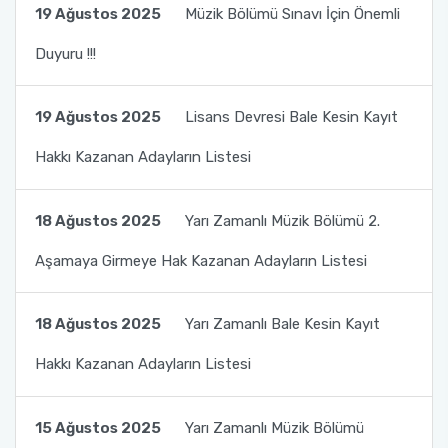
Mezun Takip Komisyonu
19 Ağustos 2025
Müzik Bölümü Sınavı İçin Önemli
Türk Halk Müziği Korosu
Duyuru !!!
Tanıtım ve Medya Koordinatörlüğü
Temel Kulak Eğitimi
Akreditasyon Kurulu
19 Ağustos 2025
Lisans Devresi Bale Kesin Kayıt
Hakkı Kazanan Adayların Listesi
Ölçme ve Değerlendirme Komisyonu
18 Ağustos 2025
Yarı Zamanlı Müzik Bölümü 2.
Aşamaya Girmeye Hak Kazanan Adayların Listesi
18 Ağustos 2025
Yarı Zamanlı Bale Kesin Kayıt
Hakkı Kazanan Adayların Listesi
15 Ağustos 2025
Yarı Zamanlı Müzik Bölümü