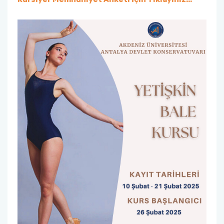
Mezun Takip Komisyonu
Türk Halk Müziği Korosu
Tanıtım ve Medya Koordinatörlüğü
Temel Kulak Eğitimi
Akreditasyon Kurulu
Ölçme ve Değerlendirme Komisyonu