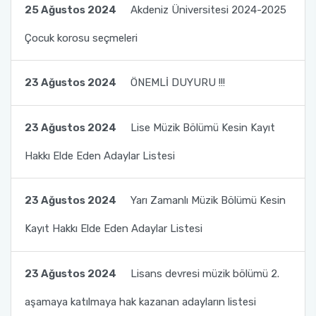
Mezun Takip Komisyonu
25 Ağustos 2024
Akdeniz Üniversitesi 2024-2025
Türk Halk Müziği Korosu
Çocuk korosu seçmeleri
Tanıtım ve Medya Koordinatörlüğü
Temel Kulak Eğitimi
Akreditasyon Kurulu
23 Ağustos 2024
ÖNEMLİ DUYURU !!!
Ölçme ve Değerlendirme Komisyonu
23 Ağustos 2024
Lise Müzik Bölümü Kesin Kayıt
Hakkı Elde Eden Adaylar Listesi
23 Ağustos 2024
Yarı Zamanlı Müzik Bölümü Kesin
Kayıt Hakkı Elde Eden Adaylar Listesi
23 Ağustos 2024
Lisans devresi müzik bölümü 2.
aşamaya katılmaya hak kazanan adayların listesi