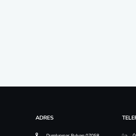
ADRES
TELE
Dumlupınar Bulvarı 07058
Ö