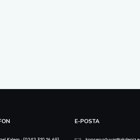
FON
E-POSTA
zel Kalem : (0242 310 16 69)
konservatuvar@akdeniz.e