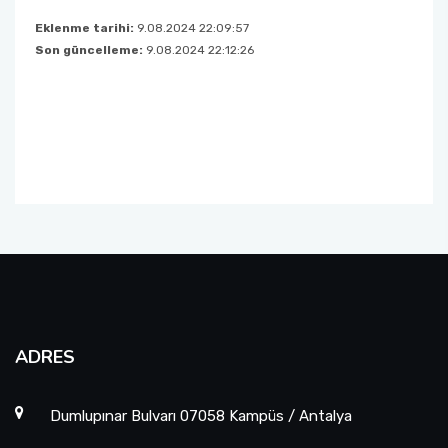
Mezun Takip Komisyonu
Eklenme tarihi:
9.08.2024 22:09:57
Türk Halk Müziği Korosu
Son güncelleme:
9.08.2024 22:12:26
Tanıtım ve Medya Koordinatörlüğü
Temel Kulak Eğitimi
Akreditasyon Kurulu
Ölçme ve Değerlendirme Komisyonu
ADRES
Dumlupınar Bulvarı 07058 Kampüs / Antalya