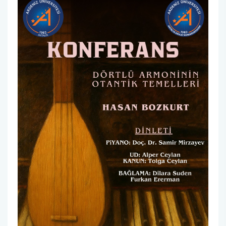
Mezun Takip Komisyonu
Türk Halk Müziği Korosu
Tanıtım ve Medya Koordinatörlüğü
Temel Kulak Eğitimi
Akreditasyon Kurulu
Ölçme ve Değerlendirme Komisyonu