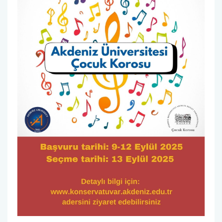
Mezun Takip Komisyonu
Türk Halk Müziği Korosu
Tanıtım ve Medya Koordinatörlüğü
Temel Kulak Eğitimi
Akreditasyon Kurulu
Ölçme ve Değerlendirme Komisyonu