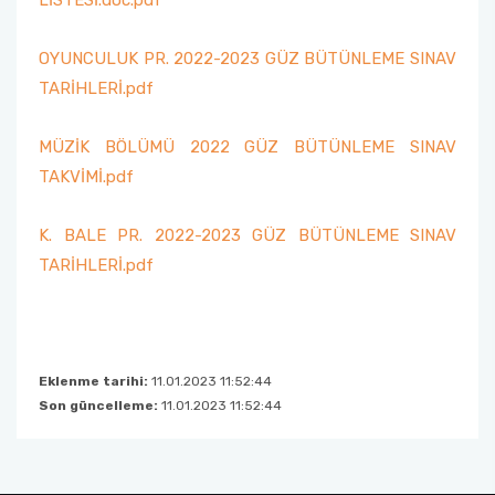
LİSTESİ.doc.pdf
Mezun Takip Komisyonu
Türk Halk Müziği Korosu
OYUNCULUK PR. 2022-2023 GÜZ BÜTÜNLEME SINAV
Tanıtım ve Medya Koordinatörlüğü
TARİHLERİ.pdf
Temel Kulak Eğitimi
Akreditasyon Kurulu
MÜZİK BÖLÜMÜ 2022 GÜZ BÜTÜNLEME SINAV
TAKVİMİ.pdf
Ölçme ve Değerlendirme Komisyonu
K. BALE PR. 2022-2023 GÜZ BÜTÜNLEME SINAV
TARİHLERİ.pdf
Eklenme tarihi:
11.01.2023 11:52:44
Son güncelleme:
11.01.2023 11:52:44