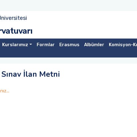
niversitesi
rvatuvarı
Kurslarımız
Formlar
Erasmus
Albümler
Komisyon-Ku
Sınav İlan Metni
ız...