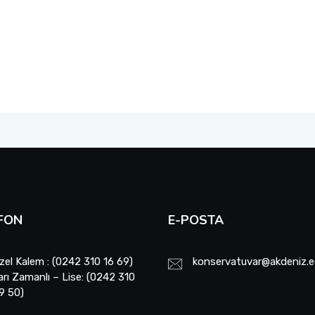
FON
E-POSTA
zel Kalem : (0242 310 16 69)
konservatuvar@akdeniz.e
arı Zamanlı – Lise: (0242 310
9 50)