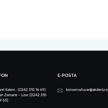
FON
E-POSTA
zel Kalem : (0242 310 16 69)
konservatuvar@akdeniz.e
arı Zamanlı – Lise: (0242 310
9 50)